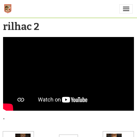
rilhac 2
"